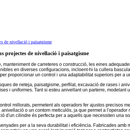
tes de nivellació i paisatgisme
eus projectes de nivellació i paisatgisme
e, manteniment de carreteres o construcció, les eines adequades
bles en diverses configuracions, incloent-hi la cullera basculant
per proporcionar un control i una adaptabilitat superiors per a
ues de neteja, paisatgisme, perfilat, excavació de rases i aniv
llises i uniformes. Tant si esteu anivellant un parterre, modelan
 control millorats, permetent als operadors fer ajustos precisos m
nivellació o un contorn meticulós, ja que permet a l'operador m
nació d'un cilindre és perfecta per a aquells que necessiten una 
senyades per a la seva durabilitat i eficiència. Fabricades amb ma