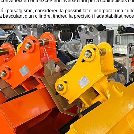
converteix en una excel·lent inversió tant per a contractistes co
ció i paisatgisme, considereu la possibilitat d'incorporar una cu
a basculant d'un cilindre, tindreu la precisió i l'adaptabilitat ne