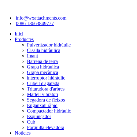
info@wxattachments.com
0086 18663849777
Inici
Productes
Pulveritzador hidràulic
Cisalla hidràulica
Imant
Barrena de terra
Grapa hidràulica
Grapa mecànica
interruptor hidràulic
Cubell d'agafada
Trituradora d'arbres
Martell vibratori
Segadora de fleixos
Enganxall ràpid
Compactador hidràulic
Esquinçador
Cub
Forquilla elevadora
Notícies