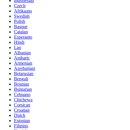
Indonesian
Czech
Afrikaans
Swedish
Polish
Basque
Catalan
Esperanto
Hindi
Lao
Albanian
Amharic
Armenian
Azerbaijani
Belarusian
Bengali
Bosnian
Bulgarian
Cebuano
Chichewa
Corsican
Croatian
Dutch
Estonian
Filipino