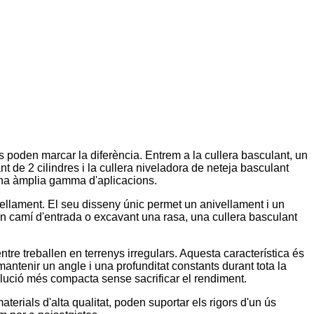
 poden marcar la diferència. Entrem a la cullera basculant, un
 de 2 cilindres i la cullera niveladora de neteja basculant
 una àmplia gamma d'aplicacions.
ellament. El seu disseny únic permet un anivellament i un
t un camí d'entrada o excavant una rasa, una cullera basculant
entre treballen en terrenys irregulars. Aquesta característica és
antenir un angle i una profunditat constants durant tota la
solució més compacta sense sacrificar el rendiment.
terials d'alta qualitat, poden suportar els rigors d'un ús