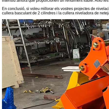
intensiu alhora que proporcionen un rendiment fiable. Això les 
En conclusió, si voleu millorar els vostres projectes de nivela
cullera basculant de 2 cilindres i la cullera niveladora de netej