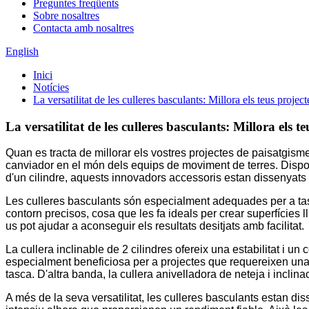
Preguntes freqüents
Sobre nosaltres
Contacta amb nosaltres
English
Inici
Notícies
La versatilitat de les culleres basculants: Millora els teus projec
La versatilitat de les culleres basculants: Millora els t
Quan es tracta de millorar els vostres projectes de paisatgism
canviador en el món dels equips de moviment de terres. Disponi
d'un cilindre, aquests innovadors accessoris estan dissenyats 
Les culleres basculants són especialment adequades per a tasq
contorn precisos, cosa que les fa ideals per crear superfícies 
us pot ajudar a aconseguir els resultats desitjats amb facilitat.
La cullera inclinable de 2 cilindres ofereix una estabilitat i un
especialment beneficiosa per a projectes que requereixen una a
tasca. D'altra banda, la cullera anivelladora de neteja i incli
A més de la seva versatilitat, les culleres basculants estan dis